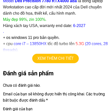
Model
Dell Precision 7780 RTX4000 ada
là dòng laptop
Workstation cao cấp đời mới nhất 2024 của Dell chuyên
dành cho đồ họa, thiết kế, cấu hình mạnh.
Máy đẹp 99%, zin 100%.
Hàng xách tay USA, warranty end date:
6-2027
.
+
os windows 11 pro bản quyền.
+ cpu
core i7 – 13850HX
tốc độ turbo lên
5.3G
(
20 cores, 28
threads
).
+ ram
32G (option 64G, 128G)
XEM THÊM CHI TIẾT
+
ssd
1TB.
+ lcd
17.3in FHD 1080, 500 nits
Đánh giá sản phẩm
+ Vga có 2vga:
==> Vga intel.
Chưa có đánh giá nào.
==> Vga rời
Nvida Quadro RTX 4000 Ada
=
12G
GDDR6
+
USB type C, usb 3.0, webcam, HDMI, Lan port.
Email của bạn sẽ không được hiển thị công khai.
Các trường
+ Pin 5h.
bắt buộc được đánh dấu
*
+ finger ID, face ID.
Đánh giá của bạn