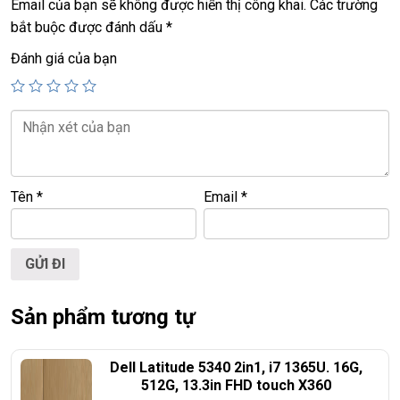
Email của bạn sẽ không được hiển thị công khai.
Các trường
+ webcam, usb 3.0, HDMI, DVDWR, display port
bắt buộc được đánh dấu
*
+ Pin
9 cell
Đánh giá của bạn
+ Loa nghe cực to, ấm
+ Phím Full phím số
Giá :
15.9 tr
Tên
*
Email
*
==============================================
LAPTOP TRIỀU PHÁT – UY TÍN – CHẤT LƯỢNG – GIÁ RẺ.
Website
:
LAPTOP TRIỀU PHÁT
Click:
laptop cu gia re
ĐT:
0939.008.008
–
0938.078.389
Sản phẩm tương tự
Face. Viber. Zalo :
0938.078.389
ĐC: 60/26 Đồng Đen, p.14, Tân Bình
Dell Latitude 5340 2in1, i7 1365U. 16G,
Web:
https://laptoptrieuphat.com
512G, 13.3in FHD touch X360