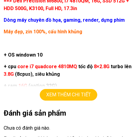
==> Dell Precision M6800, i7 4810QM, 16G, SSD 512G +
HDD 500G, K3100, Full HD, 17.3in
Dòng máy chuyên đồ họa, gaming, render, dựng phim
Máy đẹp, zin 100%, cấu hình khủng
+ OS windown 10
+ cpu
core i7 quadcore 4810MQ
tốc độ
8×2.8G
turbo lên
3.8G
(8cpus), siêu khủng
+ ram
16G
(option 32G)
XEM THÊM CHI TIẾT
+ SSD
512G
+ HDD
500G
+ lcd
17.3in
led,
Full HD ( 1920 x 1080 )
,
màu đẹp, sắc nét
Đánh giá sản phẩm
+ Vga rời
Ndivia K3100 = 4G
upto
10G
, DDR5, 256bit,
Chưa có đánh giá nào.
chuyên render, dựng phim…