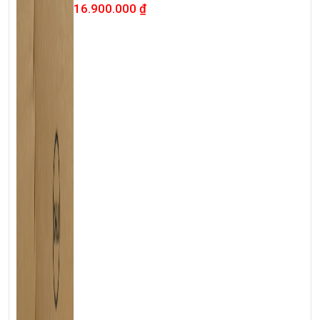
<<< Tất cả sản phẩm Laptop Triều Phát đều được bao ra
16.900.000
₫
hãng check! >>>
💻LAPTOP TRIỀU PHÁT • UY TÍN • CHẤT LƯỢNG • GIÁ
TỐT💻
📞
Hotline / Zalo:
0939.008.008 – 0938.078.389
📍
Địa chỉ:
60/26 Đồng Đen, P. Tân Bình, TP.HCM
🌐
Website:
https://laptoptrieuphat.com
T
ấ
t c
ả
s
ả
n ph
ẩ
m t
ạ
i Laptop Tri
ề
u Phát đ
ề
u đ
ượ
c ki
ể
m tra và
cam k
ế
t chính hãng 100%