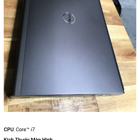
CPU
:
Core™ i7
Kích Thước Màn Hình
: