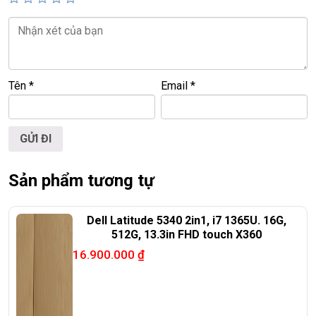
📞
Hotline / Zalo:
0939.008.008 – 0938.078.389
📍
Địa chỉ:
60/26 Đồng Đen, P. Tân Bình, TP.HCM
🌐
Website:
https://laptoptrieuphat.com
Tên
*
Email
*
T
ấ
t c
ả
s
ả
n ph
ẩ
m t
ạ
i Laptop Tri
ề
u Phát đ
ề
u đ
ượ
c ki
ể
m tra và
cam k
ế
t chính hãng 100%
Sản phẩm tương tự
Dell Latitude 5340 2in1, i7 1365U. 16G,
512G, 13.3in FHD touch X360
16.900.000
₫