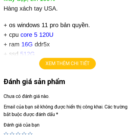
Hàng xách tay USA.
+
os windows 11 pro bản quyền.
+ cpu
core 5 120U
+ ram
16G
ddr5x
+
ssd
512G.
+ lcd
16in
FHD+
,
( 1920 x 1200)
XEM THÊM CHI TIẾT
Vga Arc 130V Gpu 8G
+
Đánh giá sản phẩm
+
USB type C,hdmi, webcam.
Chưa có đánh giá nào.
Giá :
16.9tr
Email của bạn sẽ không được hiển thị công khai.
Các trường
bắt buộc được đánh dấu
*
💻LAPTOP TRIỀU PHÁT • UY TÍN • CHẤT LƯỢNG • GIÁ
Đánh giá của bạn
TỐT💻