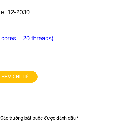
te: 12-2030
 cores – 20 threads)
THÊM CHI TIẾT
50, ultra 7 265HX, 16G, 512G, 16in FHD+.
, ultra 7 265HX, 32G, ssd 1T, 16in FHD+.
Các trường bắt buộc được đánh dấu
*
NG • GIÁ TỐT💻
9