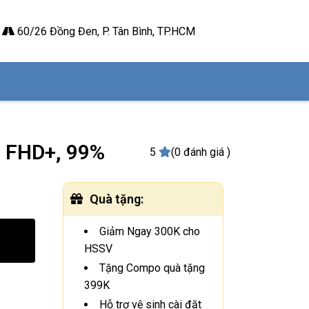
60/26 Đồng Đen, P. Tân Bình, TP.HCM
n FHD+, 99%
5
(0 đánh giá )
Quà tặng
:
Giảm Ngay 300K cho
HSSV
Tặng Compo quà tặng
399K
Hỗ trợ vệ sinh cài đặt