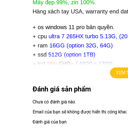
Máy đẹp 99%, zin 100%.
Hàng xách tay USA, warranty end da
+
os windows 11 pro bản quyền.
+ cpu
ultra 7 265HX turbo 5.13G, (20
+ ram
16GG (option 32G, 64G)
+
ssd
512G (option 1TB)
+ lcd
16in
FHD+
,
( 1920 x 1200)
+ Vga intel
XEM 
+
USB type C,hdmi, webcam.
Đánh giá sản phẩm
Giá :
29.9tr –
Dell Pro MAX 16 MC162
Chưa có đánh giá nào.
Giá :
33.9tr –
Dell Pro MAX 16 MC16250
Email của bạn sẽ không được hiển thị công khai.
💻LAPTOP TRIỀU PHÁT • UY TÍN • CHẤT LƯỢ
Đánh giá của bạn
📞
Hotline / Zalo:
0939.008.008 – 0938.078.38