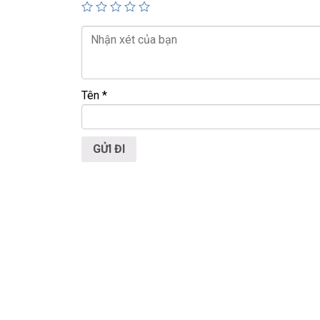
📍
Địa chỉ:
60/26 Đồng Đen, P. Tân Bình, TP.HC
🌐
Website:
https://laptoptrieuphat.com
T
ấ
t c
ả
s
ả
n ph
ẩ
m t
ạ
i Laptop Tri
ề
u Phát
Tên
*