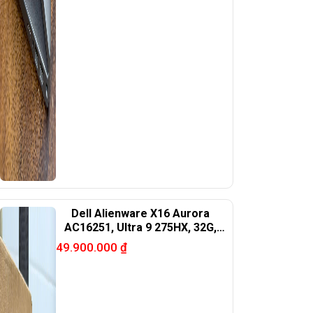
Dell Alienware X16 Aurora
AC16251, Ultra 9 275HX, 32G,
1TB, RTX 5070, 16in QHD+
49.900.000
₫
240Hz