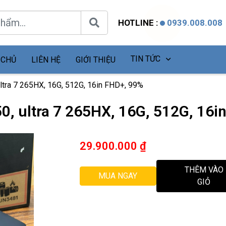
HOTLINE :
0939.008.008
TIN TỨC
 CHỦ
LIÊN HỆ
GIỚI THIỆU
tra 7 265HX, 16G, 512G, 16in FHD+, 99%
, ultra 7 265HX, 16G, 512G, 16i
29.900.000
₫
THÊM VÀO
MUA NGAY
GIỎ