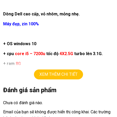
Dòng Dell cao cấp, vỏ nhôm, mỏng nhẹ.
Máy đẹp, zin 100%
+ OS windows 10
+ cpu
core i5 – 7200u
tốc độ
4X2.5G
turbo lên 3.1G.
+ ram
8G
+ ssd
128G
+ hdd 1T
XEM THÊM CHI TIẾT
+ lcd
15,6in
led.
Đánh giá sản phẩm
+ vga intel
HD620
upto
1.7G
Chưa có đánh giá nào.
+
USB 3.0
,
webcam, HDM.
Email của bạn sẽ không được hiển thị công khai.
Các trường
+ Pin
3h