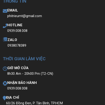
THÔNG TIN
EMAIL
phitrieumt@gmail.com
HOTLINE
0939.008.008
ZALO
0938078389
THỜI GIAN LÀM VIỆC
GIỜ MỞ CỬA
8h30 Am - 20h00 Pm (T2-CN)
NHẬN BẢO HÀNH
0939.008.008
ĐỊA CHỈ
60/26 Đồng Đen, P. Tân Bình, TP.HCM