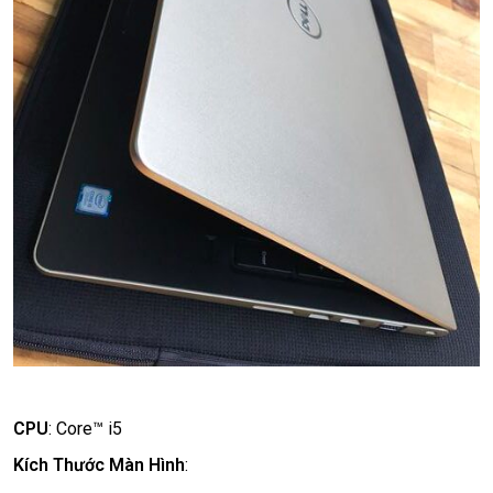
CPU
:
Core™ i5
Kích Thước Màn Hình
: