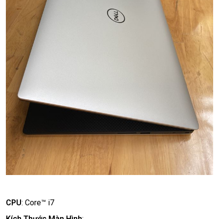
CPU
:
Core™ i7
Kích Thước Màn Hình
: