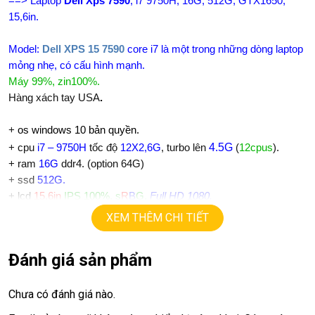
==> Laptop
Dell Xps 7590
, i7 9750H, 16G, 512G, GTX1650,
15,6in.
Model:
Dell XPS 15 7590
core i7 là một trong những dòng laptop
mỏng nhẹ, có cấu hình mạnh.
Máy 99%, zin100%.
Hàng xách tay USA
.
+
os windows 10 bản quyền.
4.5G
+ cpu
i7 – 9750H
tốc độ
12X2,6G
, turbo lên
(
12cpus
).
+ ram
16G
ddr4. (option 64G)
+
ssd
512G.
+ lcd
15,6in
IPS 100%, s
R
B
G,
Full HD 1080.
+ Vga có 2vga:
XEM THÊM CHI TIẾT
==> Vga intel UHD630.
==> Vga rời
Nvida GTX 1650
=
4G
, chuyên gaming, đồ họa
Đánh giá sản phẩm
+
USB type C, usb 3.0, webcam, HDMI.
+ Finger ID.
+ Pin 8h-10h
Chưa có đánh giá nào.
+ phím chiclet, có đèn bàn phím.