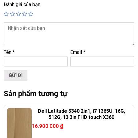
Đánh giá của bạn
=========================================
LAPTOP TRIỀU PHÁT – UY TÍN – CHẤT LƯỢNG – GIÁ RẺ.
Tên
*
Email
*
Website:
https://laptoptrieuphat.com
ĐT:
0939.008.008 –
0938.078.389
Face. Viber. Zalo : 0938.078.389
ĐC: 60/26 Đồng Đen, p.14, Tân Bình
Web:
https://laptoptrieuphat.com
Sản phẩm tương tự
<<< Tất cả sản phẩm Laptop Triều Phát đều được bao ra hãng
check! >>>
Dell Latitude 5340 2in1, i7 1365U. 16G,
512G, 13.3in FHD touch X360
16.900.000
₫