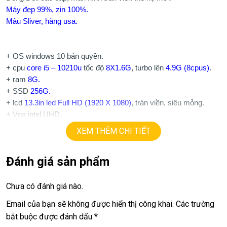
Máy đẹp 99%, zin 100%.
Màu
Sliver,
hàng usa.
+ OS windows 10 bản quyền.
+ cpu
core i5 – 10210u
tốc độ
8X1.6G
, turbo lên
4.9G (8cpus)
.
+ ram
8G.
+ SSD
256G.
+ lcd
13.3in led Full HD (1920 X 1080)
, tràn viền, siêu mỏng.
+ Vga intel UHD.
+ webcam. usb type C,
Finger.
XEM THÊM CHI TIẾT
+ Phím chiclet, có đèn phím.
Đánh giá sản phẩm
Giá:
24,9tr.
Chưa có đánh giá nào.
Email của bạn sẽ không được hiển thị công khai.
Các trường
bắt buộc được đánh dấu
*