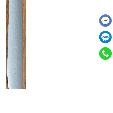
💻LAPTOP TRIỀU PHÁT • UY TÍN • CHẤT LƯỢNG • GIÁ
TỐT💻
📞
Hotline / Zalo:
0939.008.008 – 0938.078.389
📍
Địa chỉ:
60/26 Đồng Đen, P. Tân Bình, TP.HCM
🌐
Website:
https://laptoptrieuphat.com
T
ấ
t c
ả
s
ả
n ph
ẩ
m t
ạ
i Laptop Tri
ề
u Phát đ
ề
u đ
ượ
c ki
ể
m tra và
cam k
ế
t chính hãng 100%