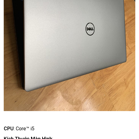
CPU
:
Core™ i5
Kích Thước Màn Hình
: