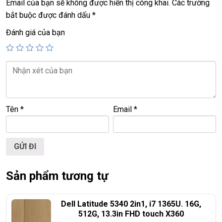
Email của bạn sẽ không được hiển thị công khai.
Các trường
================================================
bắt buộc được đánh dấu
*
LAPTOP TRIỀU PHÁT – UY TÍN – CHẤT LƯỢNG – GIÁ
Đánh giá của bạn
RẺ.
Website
:
LAPTOP TRIỀU PHÁT
Click:
laptop cu gia re
Tên
*
Email
*
ĐT:
0939.008.008
–
0938.078.389
Face. Viber. Zalo :
0938.078.389
ĐC: 60/26 Đồng Đen, p.14, Tân Bình
Web:
https://laptoptrieuphat.com
<<< Tất cả sản phẩm Laptop Triều Phát đều được bao ra
Sản phẩm tương tự
hãng check! >>>
Dell Latitude 5340 2in1, i7 1365U. 16G,
512G, 13.3in FHD touch X360