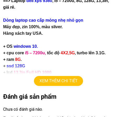
==>
Laptop
dell xps 9360
, i5 – 7200u, 8G, 128G, 13,3in,
giá rẻ.
Dòng laptop cao cấp mỏng nhẹ nhỏ gọn
Máy đẹp, zin 100%, màu sliver.
Hàng xách tay USA.
+ OS
windows 10.
+ cpu core
i5 – 7200u,
tốc độ
4X2,5G
, turbo lên 3.1G.
+ ram
8G
.
+
ssd 128G
+ lcd
13,3in Full HD 1080.
+ vga intel HD620, upto 4G.
XEM THÊM CHI TIẾT
+
usb type C, webcam…
+ Pin
5h.
Đánh giá sản phẩm
+
Phím chiclet, có đèn phím.
Chưa có đánh giá nào.
Giá :
14.9tr.