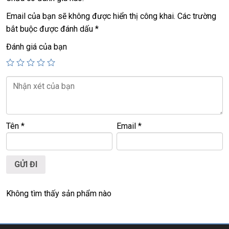
+
Phím chiclet,
có đèn phím.
Email của bạn sẽ không được hiển thị công khai.
Các trường
bắt buộc được đánh dấu
*
Giá : 20.9 triệu
=============================================
Đánh giá của bạn
LAPTOP TRIỀU PHÁT – UY TÍN – CHẤT LƯỢNG – GIÁ RẺ.
Website
:
LAPTOP TRIỀU PHÁT
Click:
laptop cu gia re
ĐT:
0939.008.008
–
0938.078.389
Face. Viber. Zalo :
0938.078.389
Tên
*
Email
*
ĐC: 60/26 Đồng Đen, p.14, Tân Bình
Web:
https://laptoptrieuphat.com
<<< Tất cả sản phẩm Laptop Triều Phát đều được bao ra
hãng check! >>>
Không tìm thấy sản phẩm nào