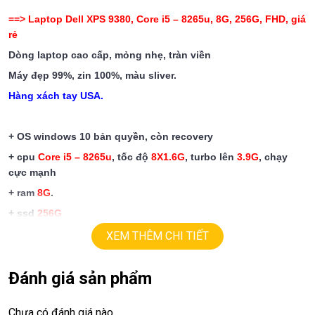
==> Laptop Dell
XPS 9380, Core i5 – 8265u, 8G, 256G, FHD, giá
rẻ
Dòng laptop cao cấp, mỏng nhẹ, tràn viền
Máy đẹp 99%, zin 100%, màu sliver.
Hàng xách tay USA.
+ OS
windows 10 bản quyền, còn recovery
+ cpu
Core
i5 – 8265u
,
tốc độ
8X1.6G
, turbo lên
3.9
G
, chạy
cực mạnh
+ ram
8G
.
+
ssd
256G
+ lcd
13,3in
led
Full HD 1080
,
tràn viền.
XEM THÊM CHI TIẾT
+ vga intel UHD620
+
Đánh giá sản phẩm
usb type C, webcam.
+ Pin
9h
.
Chưa có đánh giá nào.