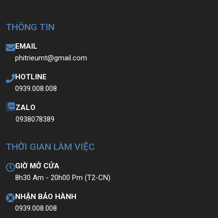
THÔNG TIN
EMAIL
phitrieumt@gmail.com
HOTLINE
0939.008.008
ZALO
0938078389
THỜI GIAN LÀM VIỆC
GIỜ MỞ CỬA
8h30 Am - 20h00 Pm (T2-CN)
NHẬN BẢO HÀNH
0939.008.008