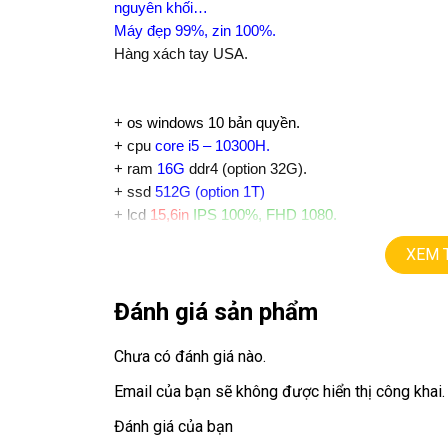
nguyên khối…
Máy đẹp 99%, zin 100%.
Hàng xách tay USA.
+
os windows 10 bản quyền.
+ cpu
core i5 – 10300H.
+ ram
16G
ddr4 (option 32G).
+
ssd
512G (option 1T)
+ lcd
15,6in
IPS 100%, FHD 1080.
+ vga intel UHD.
XEM 
+
usb type C, Finger ID, Face ID…
+ pin 6h.
Đánh giá sản phẩm
+ phím chiclet, có đèn bàn phím.
Giá :
12.9tr
Chưa có đánh giá nào.
💻LAPTOP TRIỀU PHÁT • UY TÍN • CHẤT LƯỢ
Email của bạn sẽ không được hiển thị công khai.
📞
Hotline / Zalo:
0939.008.008 – 0938.078.38
Đánh giá của bạn