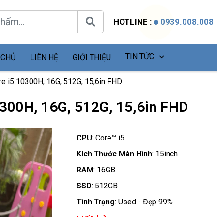
HOTLINE :
0939.008.008
TIN TỨC
 CHỦ
LIÊN HỆ
GIỚI THIỆU
re i5 10300H, 16G, 512G, 15,6in FHD
0300H, 16G, 512G, 15,6in FHD
CPU
:
Core™ i5
Kích Thước Màn Hình
:
15inch
RAM
:
16GB
SSD
:
512GB
Tình Trạng
:
Used - Đẹp 99%