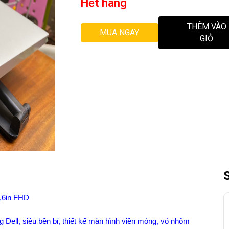
Hết hàng
THÊM VÀO
MUA NGAY
GIỎ
5,6in FHD
 Dell, siêu bền bỉ, thiết kế màn hình viền mỏng, vỏ nhôm