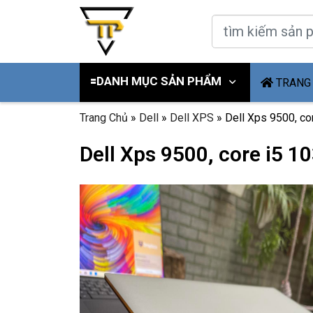
🟰DANH MỤC SẢN PHẨM
TRANG
Trang Chủ
»
Dell
»
Dell XPS
»
Dell Xps 9500, co
Dell Xps 9500, core i5 1