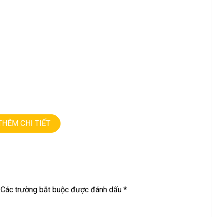
THÊM CHI TIẾT
NG • GIÁ TỐT💻
Các trường bắt buộc được đánh dấu
*
9