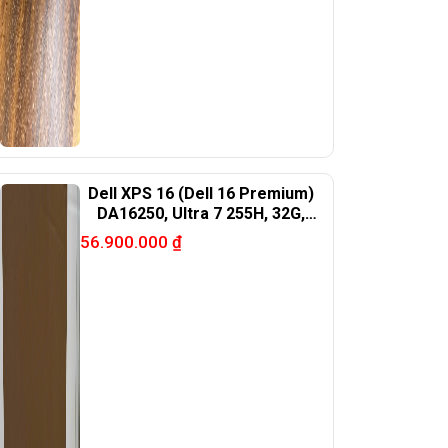
Dell XPS 16 (Dell 16 Premium)
DA16250, Ultra 7 255H, 32G,
1Tb, RTX5050, 16.3in 4K OLED
56.900.000
₫