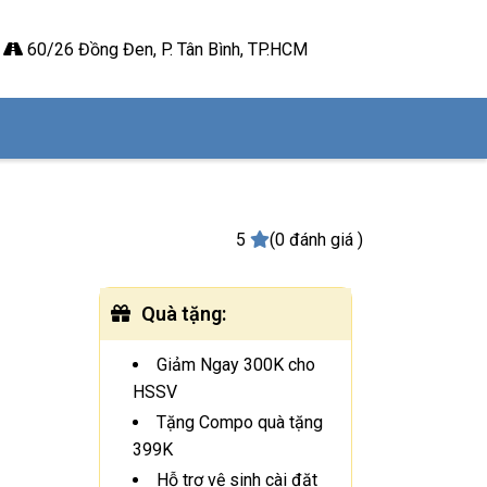
60/26 Đồng Đen, P. Tân Bình, TP.HCM
5
(0 đánh giá )
Quà tặng
:
Giảm Ngay 300K cho
HSSV
Tặng Compo quà tặng
399K
Hỗ trợ vệ sinh cài đặt