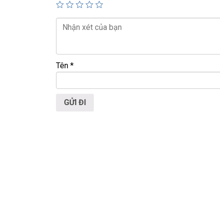
📍
Địa chỉ:
60/26 Đồng Đen, P. Tân Bình, TP.HC
🌐
Website:
https://laptoptrieuphat.com
T
ấ
t c
ả
s
ả
n ph
ẩ
m t
ạ
i Laptop Tri
ề
u Phát
Tên
*