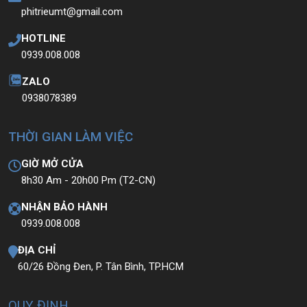
phitrieumt@gmail.com
HOTLINE
0939.008.008
ZALO
0938078389
THỜI GIAN LÀM VIỆC
GIỜ MỞ CỬA
8h30 Am - 20h00 Pm (T2-CN)
NHẬN BẢO HÀNH
0939.008.008
ĐỊA CHỈ
60/26 Đồng Đen, P. Tân Bình, TP.HCM
QUY ĐỊNH