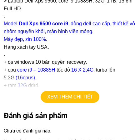
> Laptop Dell Xps 9500, core i9 10885H,
32G, 1TB, 15,6in
Full HD.
.
Model
Dell Xps 9500 core i9
, dòng dell cao cấp, thiết kế vỏ
nhôm nguyên khối, màn hình viền mỏng.
Máy đẹp, zin 100%.
Hàng xách tay USA
.
.
+
os windows 10 bản quyền recovery.
+ cpu
core i9 – 10885H
tốc độ
16 X 2,4G
, turbo lên
5.3G
(
16cpus
).
+ ram
32G
ddr4.
+
ssd
1TB
XEM THÊM CHI TIẾT
+ lcd
15,6in
Full HD 1080.
+ vga có 2vga:
Đánh giá sản phẩm
==> vga intel UHD
==> vga rời
Nvida GTX 1650Ti
=
4G.
Chưa có đánh giá nào.
+
usb type C, Finger ID, Face ID…