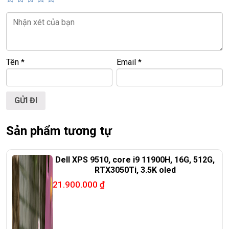
📍
Địa chỉ:
60/26 Đồng Đen, P. Tân Bình, TP.HCM
🌐
Website:
https://laptoptrieuphat.com
T
ấ
t c
ả
s
ả
n ph
ẩ
m t
ạ
i Laptop Tri
ề
u Phát đ
ề
u đ
ượ
c ki
ể
m tra và cam
Tên
*
Email
*
k
ế
t chính hãng 100%
Sản phẩm tương tự
Dell XPS 9510, core i9 11900H, 16G, 512G,
RTX3050Ti, 3.5K oled
21.900.000
₫