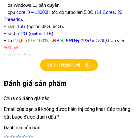
+
os windows 11 bản quyền.
+ cpu
core i9 – 13900H
tốc độ turbo lên 5.0G
(14 Cores, 20
Threads).
+ ram
16G
(option 32G, 64G).
+
ssd
512G (opiton 1TB)
+ lcd
15,6in
IPS 100%, s
R
B
G,
FHD+
( 1920 x 1200)
tràn viền,
500 nits
+ vga có 2vga:
==> vga intel Iris Xe Graphics
XEM THÊM CHI TIẾT
==> vga rời
RTX 4060
=
6G
chuyên Gaming, đồ họa
+
usb type C, Finger ID, Face ID…
Đánh giá sản phẩm
+ pin 5h
+ phím chiclet, có đèn bàn phím.
.
Chưa có đánh giá nào.
Giá :
33.5tr
Email của bạn sẽ không được hiển thị công khai.
Các trường
bắt buộc được đánh dấu
*
💻LAPTOP TRIỀU PHÁT • UY TÍN • CHẤT LƯỢNG • GIÁ TỐT
💻
Đánh giá của bạn
📞
Hotline / Zalo:
0939.008.008 – 0938.078.389