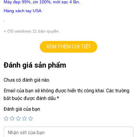
Máy đẹp 99%, zin 100%, mới sạc 4 lần.
Hàng xách tay USA.
.
+ OS windows 11 bản quyền.
+ cpu
ultra 7
– 155H
, turbo lên
4.9G
(16 cores, 22 theards).
XEM THÊM CHI TIẾT
+ ram
16G
.
+
ssd
1TB.
Đánh giá sản phẩm
+ lcd
16in
,
2.5K+
(2560 X 1600)
,
120hz,
tràn viền, cảm ứng, xoay
360 độ
.
Chưa có đánh giá nào.
+ vga
intel Arc Graphics
Email của bạn sẽ không được hiển thị công khai.
Các trường
+ webcam, usb 3.0, usb type C, HDMI.
bắt buộc được đánh dấu
*
+ Finger ID, Face ID.
Đánh giá của bạn
+ Âm thanh
B&o.
+ pin mới sạc 4 lần, 8h – 10h
.