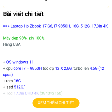
Bài viết chi tiết
==> Laptop Hp Zbook 17 G6, i7 9850H, 16G, 512G, 17,3in 4K
Máy đẹp 98%, zin 100%.
Hàng USA.
+
OS windows 11.
+ cpu
core i7 – 9850H
tốc độ
12 X 2,6G
, turbo lên
4.6
G
(12
cpus).
+ ram
16G.
+ ssd
512G.`
+ lcd
17.3in UHD 4K
(3840×2160)
+ Vga
intel UHD630.
XEM THÊM CHI TIẾT
+
USB type C, usb 3.0, webcam, HDMI.