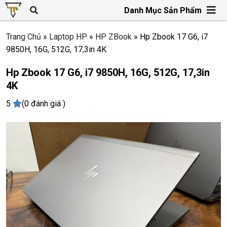
Danh Mục Sản Phẩm
Trang Chủ
»
Laptop HP
»
HP ZBook
»
Hp Zbook 17 G6, i7
9850H, 16G, 512G, 17,3in 4K
Hp Zbook 17 G6, i7 9850H, 16G, 512G, 17,3in
4K
5
(0 đánh giá )