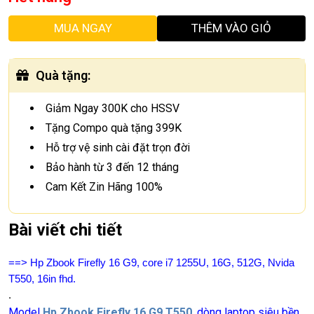
MUA NGAY
THÊM VÀO GIỎ
Quà tặng
:
Giảm Ngay 300K cho HSSV
Tặng Compo quà tặng 399K
Hỗ trợ vệ sinh cài đặt trọn đời
Bảo hành từ 3 đến 12 tháng
Cam Kết Zin Hãng 100%
Bài viết chi tiết
==> Hp Zbook Firefly 16 G9, core i7 1255U, 16G, 512G, Nvida
T550, 16in fhd.
.
Model
Hp Zbook Firefly 16 G9 T550
, dòng laptop siêu bền