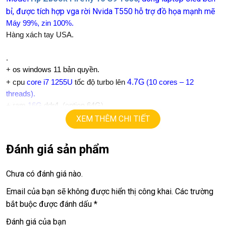
bỉ, được tích hợp vga rời Nvida T550 hỗ trợ đồ họa mạnh mẽ
Máy 99%, zin 100%.
Hàng xách tay USA.
.
+
os windows 11 bản quyền.
4.7G
+ cpu
core i7 1255U
tốc độ turbo lên
(10 cores – 12
threads).
+ ram
16G
ddr4. (option 64G)
+
ssd
512G
.
XEM THÊM CHI TIẾT
+ lcd
16in IPS FHD+ (1920 X1200).
+Vga có 2vga:
Đánh giá sản phẩm
==> intel Iris Xe graphics
==> vga rời
Nvida T550
=
4G
, hỗ trợ đồ họa
Chưa có đánh giá nào.
+
USB type C, usb 3.0, webcam…
+ Finger ID, face ID
Email của bạn sẽ không được hiển thị công khai.
Các trường
+ Pin 5h.
bắt buộc được đánh dấu
*
+ phím chiclet, có đèn bàn phím, full phím số.
Đánh giá của bạn
.