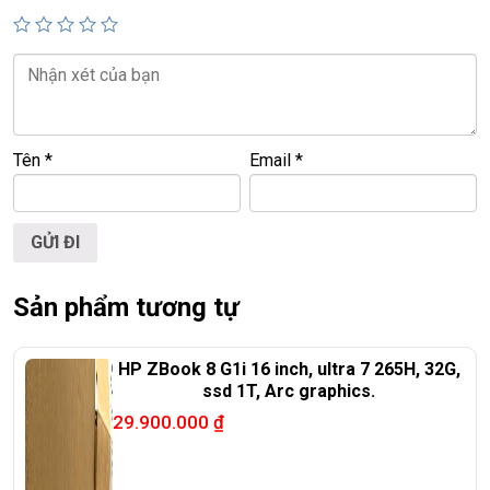
Giá :
18.9tr.
💻LAPTOP TRIỀU PHÁT • UY TÍN • CHẤT LƯỢNG • GIÁ
TỐT💻
📞
Hotline / Zalo:
0939.008.008 – 0938.078.389
Tên
*
Email
*
📍
Địa chỉ:
60/26 Đồng Đen, P. Tân Bình, TP.HCM
🌐
Website:
https://laptoptrieuphat.com
T
ấ
t c
ả
s
ả
n ph
ẩ
m t
ạ
i Laptop Tri
ề
u Phát đ
ề
u đ
ượ
c ki
ể
m tra và
cam k
ế
t chính hãng 100%
Sản phẩm tương tự
HP ZBook 8 G1i 16 inch, ultra 7 265H, 32G,
ssd 1T, Arc graphics.
29.900.000
₫