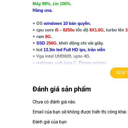
Máy 99%, zin 100%.
Hàng usa.
+ OS
windown 10 bản quyền.
+ cpu core
i5 – 8250u
tốc độ
8X1.6G
, turbo lên
3
+ ram
8G.
+
SSD
256G
. khởi động chỉ vài giây.
+ lcd
13.3in led Full HD ips, tràn viền
+ Vga intel UHD620, upto 4G.
+
webcam. usb type C, Finger printer.
+ Camera IR nhận diện khuôn mặt.
XEM 
+ Phím chiclet, có đèn phím.
Đánh giá sản phẩm
20,9tr.
Giá:
==============================
Chưa có đánh giá nào.
Email của bạn sẽ không được hiển thị công khai.
LAPTOP TRIỀU PHÁT – UY TÍN – CHẤT LƯỢNG
Website
:
LAPTOP TRIỀU PHÁT
Click:
laptop cu gia 
Đánh giá của bạn