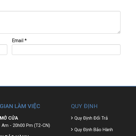
 bao ra hãng check! >>>
Email
*
 GIAN LÀM VIỆC
QUY ĐỊNH
 MỞ CỬA
Quy Định Đổi Trả
 Am - 20h00 Pm (T2-CN)
Quy Định Bảo Hành