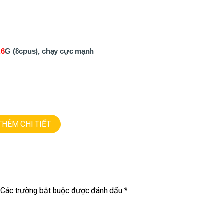
,6
G (8cpus), chạy cực mạnh
THÊM CHI TIẾT
==========
Các trường bắt buộc được đánh dấu
*
 – GIÁ RẺ.
re