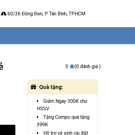
60/26 Đồng Đen, P. Tân Bình, TP.HCM
ẻ
5
(0 đánh giá )
Quà tặng
:
Giảm Ngay 300K cho
HSSV
Tặng Compo quà tặng
399K
Hỗ trợ vệ sinh cài đặt