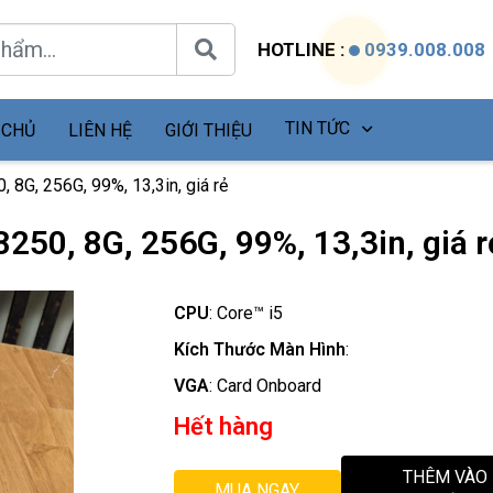
HOTLINE :
0939.008.008
TIN TỨC
 CHỦ
LIÊN HỆ
GIỚI THIỆU
, 8G, 256G, 99%, 13,3in, giá rẻ
8250, 8G, 256G, 99%, 13,3in, giá r
CPU
:
Core™ i5
Kích Thước Màn Hình
:
VGA
:
Card Onboard
Hết hàng
THÊM VÀO
MUA NGAY