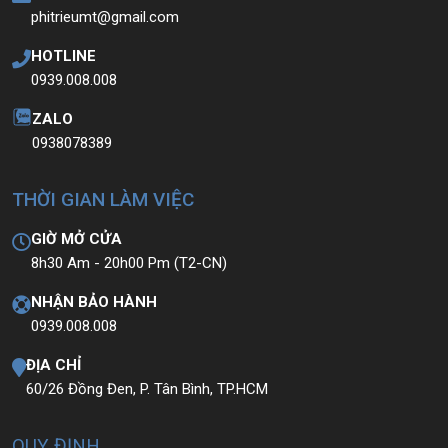
THÔNG TIN
EMAIL
phitrieumt@gmail.com
HOTLINE
0939.008.008
ZALO
0938078389
THỜI GIAN LÀM VIỆC
GIỜ MỞ CỬA
8h30 Am - 20h00 Pm (T2-CN)
NHẬN BẢO HÀNH