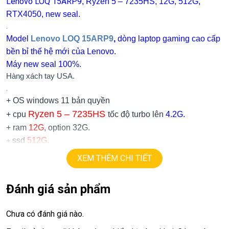
Lenovo LOQ 15ARP9
, Ryzen 5 – 7235HS, 12G, 512G,
RTX4050, new seal.
.
Model
Lenovo LOQ 15ARP9
,
dòng laptop gaming cao cấp
bền bỉ thế hệ mới của Lenovo.
Máy new seal 100%.
Hàng xách tay USA.
.
+ OS windows 11 bản quyền
Ryzen 5 – 7235HS
+ cpu
tốc độ turbo lên
4.2G.
+ ram
12G
, option 32G.
ssd
512G.
+
+ lcd
15,6in
full HD 1080
XEM THÊM CHI TIẾT
6G
.
+
vga rời
RTX4050
=
+ USB type C, usb 3.0, webcam, hdmi…
Đánh giá sản phẩm
+ Pin 5h
+ Full phím số, đèn bàn phím.
Chưa có đánh giá nào.
.