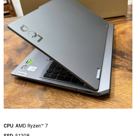
CPU
:
AMD Ryzen™ 7
SSD
:
512GB