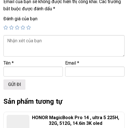
Giá :
19.5tr
Email của bạn sẽ không được hiển thị công khai.
Các trường
bắt buộc được đánh dấu
*
💻LAPTOP TRIỀU PHÁT • UY TÍN • CHẤT LƯỢNG • GIÁ
Đánh giá của bạn
TỐT💻
📞
Hotline / Zalo:
0939.008.008 – 0938.078.389
📍
Địa chỉ:
60/26 Đồng Đen, P. Tân Bình, TP.HCM
🌐
Website:
https://laptoptrieuphat.com
Tên
*
Email
*
T
ấ
t c
ả
s
ả
n ph
ẩ
m t
ạ
i Laptop Tri
ề
u Phát đ
ề
u đ
ượ
c ki
ể
m tra và
cam k
ế
t chính hãng 100%
Sản phẩm tương tự
HONOR MagicBook Pro 14 , ultra 5 225H,
32G, 512G, 14.6in 3K oled