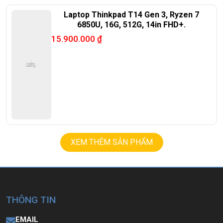
Laptop Thinkpad T14 Gen 3, Ryzen 7
6850U, 16G, 512G, 14in FHD+.
15.900.000
₫
XEM THÊM SẢN PHẨM