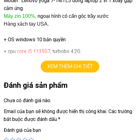
Model : Lenovo yoga 7-14ITL5 dòng laptop 2 in 1 xoay gập
cảm ứng.
Máy zin 100%,
ngoại hình có cấn góc trầy xước
Hàng xách tay USA.
+ OS windows 10 bản quyền
+ cpu
core i5 1135G7
, turbobo 4.2G.
+ ram
12G.
XEM THÊM CHI TIẾT
+ ssd
512G.
Đánh giá sản phẩm
+ lcd
14in WUXGA (1920×1080), Xoay Gập 360
+ Vga intel Iris Xe
Chưa có đánh giá nào.
+ usb 3.0, webcam, finger, usb type C
Email của bạn sẽ không được hiển thị công khai.
Các trường
bắt buộc được đánh dấu
*
+ Pin 5h.
Đánh giá của bạn