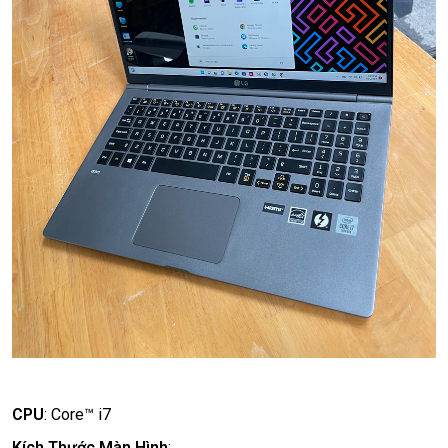
CPU
:
Core™ i7
Kích Thước Màn Hình
: