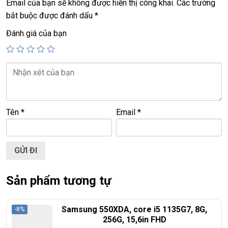
Email của bạn sẽ không được hiển thị công khai.
Các trường
+ vga intel UHD.
bắt buộc được đánh dấu
*
+
HDMI, webcam, usb 3.0, usb type C
Đánh giá của bạn
+ Pin
All day,
mới sạc 80 lần ~ 15 giờ
+ Finger printer
+ Phím chiclet,
full phím số,
có đèn phím
Giá :
20,9tr
Tên
*
Email
*
================================================
LAPTOP TRIỀU PHÁT – UY TÍN – CHẤT LƯỢNG –
GIÁ RẺ.
Sản phẩm tương tự
Samsung 550XDA, core i5 1135G7, 8G,
-8%
256G, 15,6in FHD