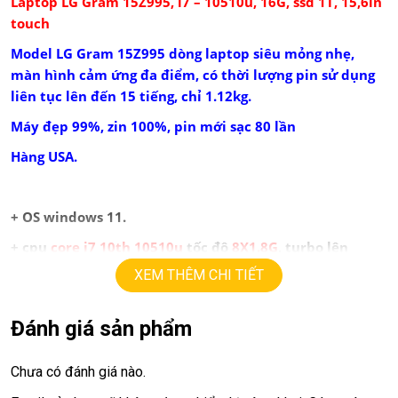
Laptop LG Gram 15Z995, i7 – 10510u, 16G, ssd 1T, 15,6in
touch
Model LG Gram 15Z995 dòng laptop siêu mỏng nhẹ,
màn hình cảm ứng đa điểm, có thời lượng pin
sử dụng
liên tục lên đến 15 tiếng, chỉ 1.12kg.
Máy đẹp 99%, zin 100%, pin mới sạc 80 lần
Hàng USA.
+
OS windows 11.
+ cpu
core i7 10th 10510u
tốc độ
8X1.8G
, turbo lên
4.9
G
(
8cpus
).
XEM THÊM CHI TIẾT
+ ram
16G
.
Đánh giá sản phẩm
+
ssd
1T
.
+ lcd
15,6in
led
FHD ips, cảm ứng đa điểm, màu đẹp, sắc
Chưa có đánh giá nào.
nét.