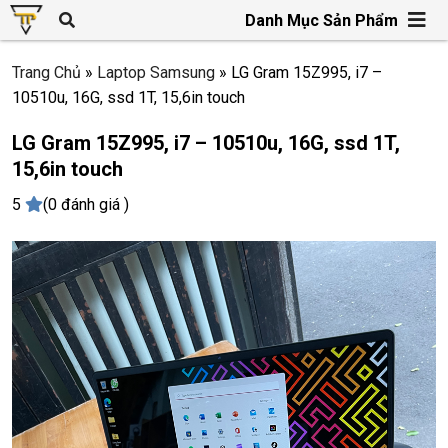
Danh Mục Sản Phẩm
Trang Chủ
»
Laptop Samsung
»
LG Gram 15Z995, i7 –
10510u, 16G, ssd 1T, 15,6in touch
LG Gram 15Z995, i7 – 10510u, 16G, ssd 1T,
15,6in touch
5
(0 đánh giá )