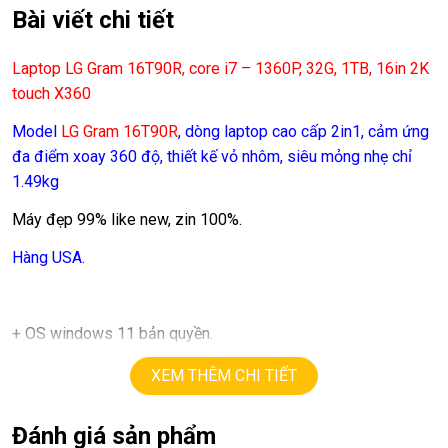
Bài viết chi tiết
Laptop LG Gram 16T90R, core i7 – 1360P, 32G, 1TB, 16in 2K
touch X360
Model
LG Gram 16T90R
, dòng laptop cao cấp 2in1, cảm ứng
đa điểm xoay 360 độ, thiết kế vỏ nhôm, siêu mỏng nhẹ chỉ
1.49kg
Máy đẹp 99% like new, zin 100%.
Hàng USA.
+ OS windows 11 bản quyền.
+ cpu
core i7
13th
1360P
turbo lên
5.0G
(12 cores – 16
XEM THÊM CHI TIẾT
threads).
Đánh giá sản phẩm
+ ram
32G.