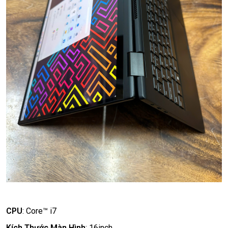
CPU
:
Core™ i7
Kích Thước Màn Hình
:
16inch