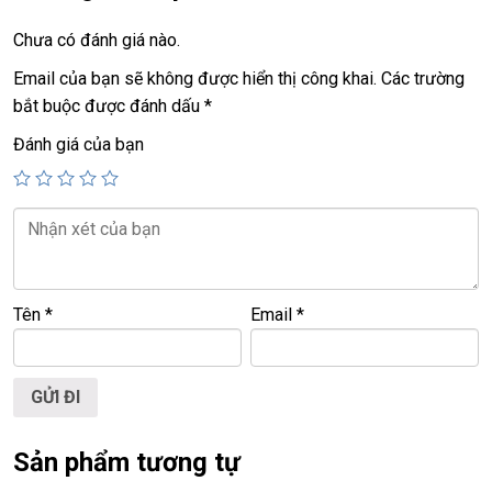
+
ssd
1TB.
Chưa có đánh giá nào.
+ lcd
16in 2K
ips ( 2560X1600 ) touch X360 độ.
Email của bạn sẽ không được hiển thị công khai.
Các trường
bắt buộc được đánh dấu
*
+ vga intel Iris Xe graphics
Đánh giá của bạn
+ webcam, usb type C…
+ Pin all day ~ 20 giờ
+ Finger printer
+
phím chiclet, full phím số, có đèn phím
Tên
*
Email
*
Giá :
23,9tr
💻LAPTOP TRIỀU PHÁT • UY TÍN • CHẤT LƯỢNG • GIÁ
Sản phẩm tương tự
TỐT💻