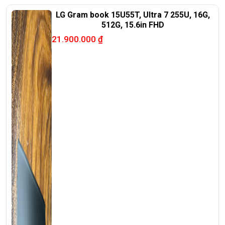
📞
Hotline / Zalo:
0939.008.008 – 0938.078.389
LG Gram book 15U55T, Ultra 7 255U, 16G,
512G, 15.6in FHD
📍
Địa chỉ:
60/26 Đồng Đen, P. Tân Bình, TP.HCM
21.900.000
₫
🌐
Website:
https://laptoptrieuphat.com
T
ấ
t c
ả
s
ả
n ph
ẩ
m t
ạ
i Laptop Tri
ề
u Phát đ
ề
u đ
ượ
c ki
ể
m tra và
cam k
ế
t chính hãng 100%