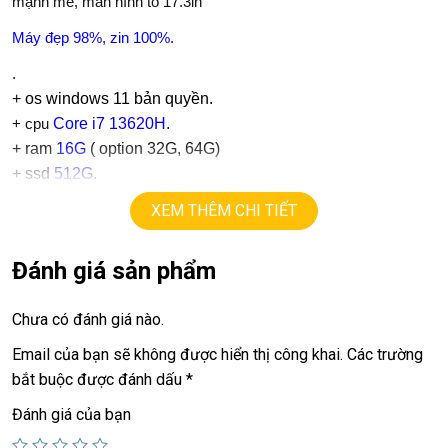
mạnh mẽ, màn hình to 17.3in
Máy đẹp 98%, zin 100%.
.
+
os windows 11 bản quyền.
Core i7 13620H.
+ cpu
+ ram
16G
( option 32G, 64G)
+
ssd
512G.
+ lcd 17.3in
FHD 1080 144hz
XEM THÊM CHI TIẾT
+ Vga có 2 vga:
==> vga intel UHD
Đánh giá sản phẩm
Nvidia RTX 4060
8G.
==> vga
=
+
USB type C, usb 3.0, webcam, HDMI….
Chưa có đánh giá nào.
.
Giá :
19.9tr
Email của bạn sẽ không được hiển thị công khai.
Các trường
💻LAPTOP TRIỀU PHÁT • UY TÍN • CHẤT LƯỢNG • GIÁ
bắt buộc được đánh dấu
*
TỐT💻
Đánh giá của bạn
📞
Hotline / Zalo:
0939.008.008 – 0938.078.389