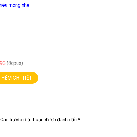
siêu mỏng nhẹ
.9
G
(8cpus)
THÊM CHI TIẾT
ng đa điểm, cực kỳ sắc nét
Các trường bắt buộc được đánh dấu
*