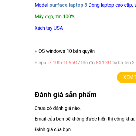
Model
surface laptop 3
Dòng laptop cao cấp, 
Máy đẹp, zin 100%
Xách tay USA
.
+ OS windows 10 bản quyền
+ cpu
i7 10th 1065G7
tốc độ
8X1.3G
turbo lên
3
+ ram
16G
XEM 
+ ssd
512G
Đánh giá sản phẩm
+ lcd
13.5in
led,
IPS QHD
( 2256 x 1504 )
,
cảm ứ
Chưa có đánh giá nào.
+ Vga intel.
Email của bạn sẽ không được hiển thị công khai.
+ usb 3.0, camera, usb type C
Đánh giá của bạn
.