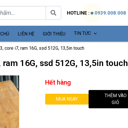
HOTLINE :
0939.008.008
TIN TỨC
 CHỦ
LIÊN HỆ
GIỚI THIỆU
3, core i7, ram 16G, ssd 512G, 13,5in touch
7, ram 16G, ssd 512G, 13,5in touch
Hết hàng
THÊM VÀO
MUA NGAY
GIỎ