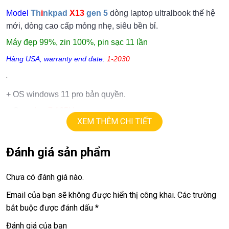
Model
Th
i
nkpad
X13
gen 5
dòng laptop ultralbook thế hệ
mới, dòng cao cấp mỏng nhẹ, siêu bền bỉ.
Máy đẹp 99%, zin 100%, pin sạc 11 lần
Hàng USA, warranty end date:
1-2030
.
+ OS windows 11 pro bản quyền.
+ Cpu
ultra 7 165U.
XEM THÊM CHI TIẾT
+ Ram
16
GB.
+ Ssd
512G.
Đánh giá sản phẩm
+ Lcd
13.3in
FHD+,
touch
(1920 X1200)
+ Vga intel Iris Xe Graphics
Chưa có đánh giá nào.
+ Usb 3.0, webcam,usb type C, hdmi…
Email của bạn sẽ không được hiển thị công khai.
Các trường
bắt buộc được đánh dấu
*
+ Pin > 100%, sạc 11 lần.
+
Đánh giá của bạn
Finger ID, Face ID