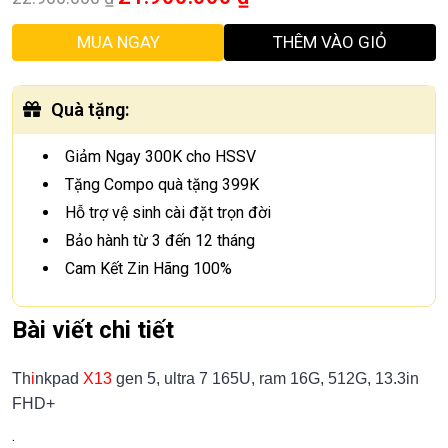
MUA NGAY
THÊM VÀO GIỎ
Quà tặng
:
Giảm Ngay 300K cho HSSV
Tặng Compo quà tặng 399K
Hỗ trợ vệ sinh cài đặt trọn đời
Bảo hành từ 3 đến 12 tháng
Cam Kết Zin Hãng 100%
Bài viết chi tiết
Th
i
nkpad
X13
gen 5, ultra 7 165U, ram 16G, 512G, 13.3in
FHD+
.