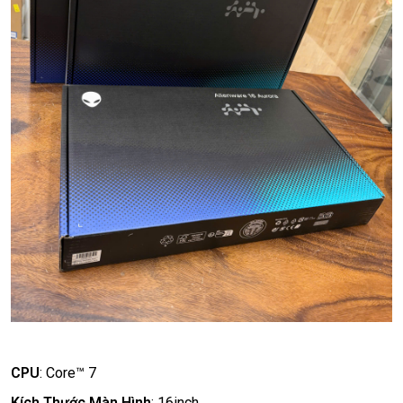
CPU
:
Core™ 7
Kích Thước Màn Hình
:
16inch