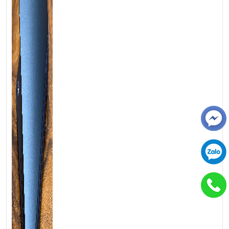
💻LAPTOP TRIỀU PHÁT • UY TÍN • CHẤT LƯỢNG • GIÁ
TỐT💻
📞
Hotline / Zalo:
0939.008.008 – 0938.078.389
📍
Địa chỉ:
60/26 Đồng Đen, P. Tân Bình, TP.HCM
🌐
Website:
https://laptoptrieuphat.com
T
ấ
t c
ả
s
ả
n ph
ẩ
m t
ạ
i Laptop Tri
ề
u Phát đ
ề
u đ
ượ
c ki
ể
m tra và
cam k
ế
t chính hãng 100%