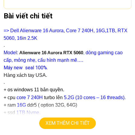
Bài viết chi tiết
=> Dell Alienware 16 Aurora, Core 7 240H, 16G,1TB, RTX
5060, 16in 2.5K
.
Model:
,
dòng gaming cao
Alienware 16 Aurora RTX 5060
cấp, mỏng nhẹ, cấu hình mạnh mẽ….
Máy new seal 100%.
Hàng xách tay USA.
.
+
os windows 11 bản quyền.
+ cpu
core 7 240H
turbo lên
5.2
G
(10 cores – 16 threads).
+ ram
16G
ddr5 ( option 32G, 64G)
+
ssd
1TB Nvme
.
+ lcd
16in
,
QHD+
(2560 X1600)
120hz
XEM THÊM CHI TIẾT
+ Vga: