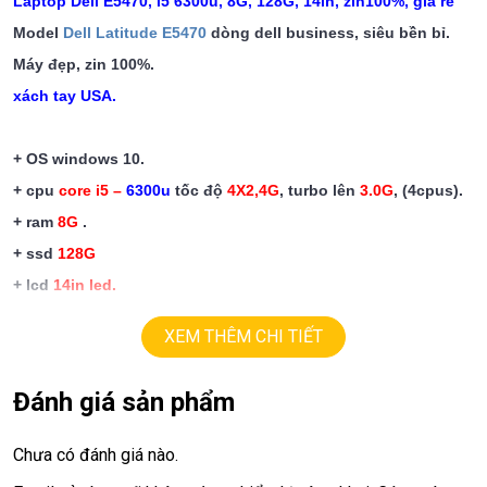
Laptop
Dell E5470, i5 6300u, 8G, 128G, 14in, zin100%
, giá rẻ
Model
Dell Latitude E5470
dòng dell business, siêu bền bỉ.
Máy đẹp, zin 100%.
xách tay USA.
+ OS windows 10.
+ cpu
core i5 –
6300u
tốc độ
4X2,4G
, turbo lên
3.0G
,
(
4cpus
).
+ ram
8G
.
+ ssd
128
G
+ lcd
14in
led.
+ vga
intel HD530
, upto
4G
.
XEM THÊM CHI TIẾT
+
HDMI, webcam, usb 3.0.
+ Pin
4 giờ
.
Đánh giá sản phẩm
Giá :
8
.9tr
Chưa có đánh giá nào.
Dell Latitude E5470