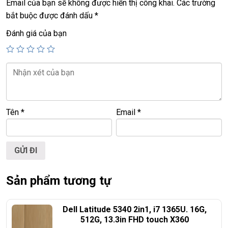
Email của bạn sẽ không được hiển thị công khai.
Các trường
===================================================
bắt buộc được đánh dấu
*
LAPTOP TRIỀU PHÁT – UY TÍN – CHẤT LƯỢNG – GIÁ RẺ.
Đánh giá của bạn
Website
:
LAPTOP TRIỀU PHÁT
Click:
laptop cu gia re
ĐT:
0939.008.008
–
0938.078.389
Face. Viber. Zalo :
0938.078.389
ĐC: 60/26 Đồng Đen, p.14, Tân Bình
Web:
https://laptoptrieuphat.com
Tên
*
Email
*
<<< Tất cả sản phẩm Laptop Triều Phát đều được bao ra hãng
check! >>>
Sản phẩm tương tự
Dell Latitude 5340 2in1, i7 1365U. 16G,
512G, 13.3in FHD touch X360