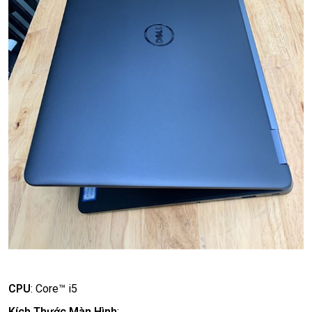
CPU
:
Core™ i5
Kích Thước Màn Hình
: