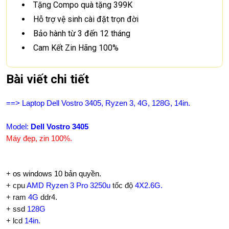
Tặng Compo quà tặng 399K
Hỗ trợ vệ sinh cài đặt trọn đời
Bảo hành từ 3 đến 12 tháng
Cam Kết Zin Hãng 100%
Bài viết chi tiết
==> Laptop Dell Vostro 3405, Ryzen 3, 4G, 128G, 14in.
Model:
Dell Vostro 3405
Máy đẹp, zin 100%.
+
os windows 10 bản quyền.
+ cpu
AMD Ryzen 3 Pro 3250u
tốc độ
4X2.6G.
+ ram
4
G
ddr4.
+
ssd
128G
+ lcd
14in
.