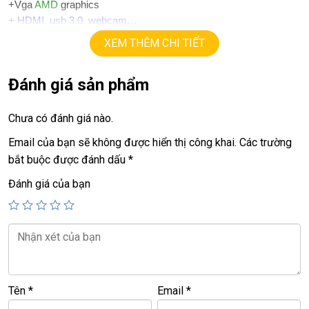
+Vga
AMD
graphics
+
HDMI
, usb 3.0, webcam…
+ Pin 3h.
XEM THÊM CHI TIẾT
+ phím chiclet, có đèn bàn phím.
Đánh giá sản phẩm
Giá:
7.9 triệu
================================================
Chưa có đánh giá nào.
LAPTOP TRIỀU PHÁT – UY TÍN – CHẤT LƯỢNG – GIÁ
Email của bạn sẽ không được hiển thị công khai.
Các trường
RẺ.
bắt buộc được đánh dấu
*
ĐT:
0939.008.008
–
0938.078.389
Đánh giá của bạn
ĐC: 60/26 Đồng Đen, p.14, Tân Bình
Web:
https://laptoptrieuphat.com
<<< Tất cả sản phẩm Laptop Triều Phát đều được bao ra
hãng check! >>>
Tên
*
Email
*