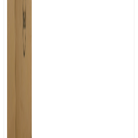
💻LAPTOP TRIỀU PHÁT • UY TÍN • CHẤT LƯỢNG • GIÁ
TỐT💻
📞
Hotline / Zalo:
0939.008.008 – 0938.078.389
📍
Địa chỉ:
60/26 Đồng Đen, P. Tân Bình, TP.HCM
🌐
Website:
https://laptoptrieuphat.com
T
ấ
t c
ả
s
ả
n ph
ẩ
m t
ạ
i Laptop Tri
ề
u Phát đ
ề
u đ
ượ
c ki
ể
m tra và
cam k
ế
t chính hãng 100%