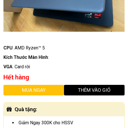
CPU
:
AMD Ryzen™ 5
Kích Thước Màn Hình
:
VGA
:
Card rời
Hết hàng
MUA NGAY
THÊM VÀO GIỎ
Quà tặng
:
Giảm Ngay 300K cho HSSV