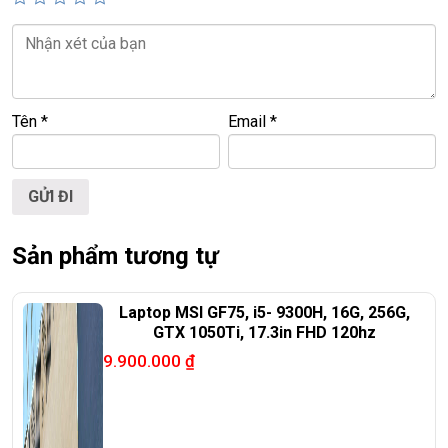
TỐT💻
📞
Hotline / Zalo:
0939.008.008 – 0938.078.389
📍
Địa chỉ:
60/26 Đồng Đen, P. Tân Bình, TP.HCM
Tên
*
Email
*
🌐
Website:
https://laptoptrieuphat.com
T
ấ
t c
ả
s
ả
n ph
ẩ
m t
ạ
i Laptop Tri
ề
u Phát đ
ề
u đ
ượ
c ki
ể
m tra và
cam k
ế
t chính hãng 100%
Sản phẩm tương tự
Laptop MSI GF75, i5- 9300H, 16G, 256G,
GTX 1050Ti, 17.3in FHD 120hz
9.900.000
₫