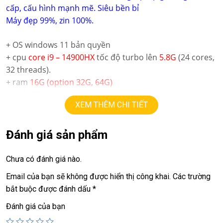
cấp, cấu hình mạnh mẽ. Siêu bền bỉ
Máy đẹp 99%, zin 100%.
+ OS windows 11 bản quyền
+ cpu
core i9 – 14900HX
tốc độ turbo lên
5.8
G
(24 cores,
32 threads).
+ ram
16G (option 32G, 64G)
+ ssd
1TB
XEM THÊM CHI TIẾT
+ lcd
16in
2.5K (2560 X 1600),
240hz
+ Vga có 2 vga:
==> Vga intel Iris Xe Graphics
Đánh giá sản phẩm
==> Vga rời
Nvida RTX 4060
=
8G
.
+ webcam, usb 3.0, HDMI, usb type C
Chưa có đánh giá nào.
+ Pin 5h-7h
Email của bạn sẽ không được hiển thị công khai.
Các trường
+ phím chiclet, có đèn phím led
R
G
B
tùy chỉnh màu.
bắt buộc được đánh dấu
*
Giá :
32.9tr
Đánh giá của bạn
💻LAPTOP TRIỀU PHÁT • UY TÍN • CHẤT LƯỢNG • GIÁ