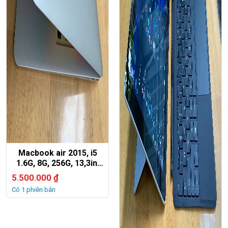
Macbook air 2015, i5
1.6G, 8G, 256G, 13,3in,
giá rẻ
5.500.000
₫
Có 1 phiên bản