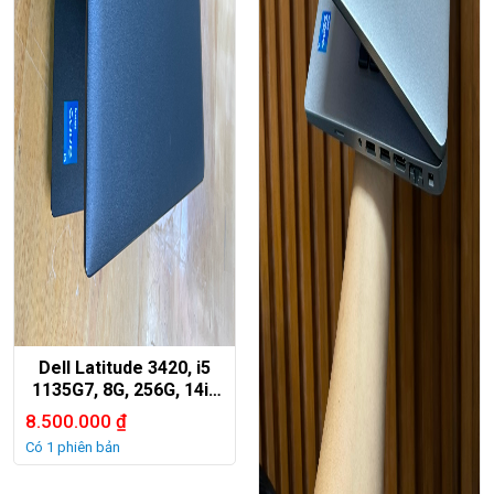
Dell Latitude 3420, i5
1135G7, 8G, 256G, 14in
HD.
8.500.000
₫
Có 1 phiên bản