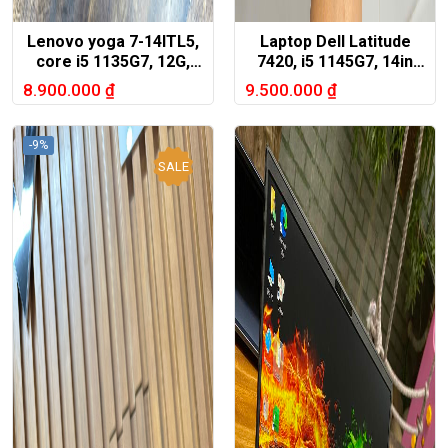
Lenovo yoga 7-14ITL5,
Laptop Dell Latitude
core i5 1135G7, 12G,
7420, i5 1145G7, 14in
512G, 14in FHD touch
FHD 1080
8.900.000
₫
9.500.000
₫
X360
-9%
SALE