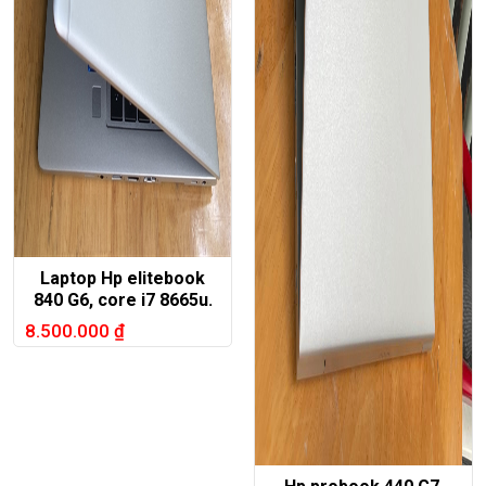
Laptop Hp elitebook
840 G6, core i7 8665u.
8.500.000
₫