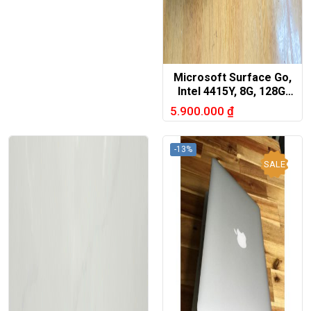
Microsoft Surface Go,
Intel 4415Y, 8G, 128G,
zin 100%
5.900.000
₫
-13%
SALE