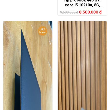
Hp probook 440 G7,
core i5 10210u, 8G,
256G,14in FHD
8.500.000
₫
9.500.000
₫
Like
New