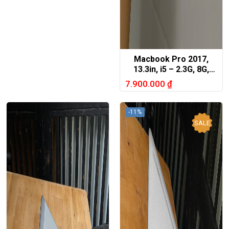
Macbook Pro 2017,
13.3in, i5 – 2.3G, 8G,
128G.
7.900.000
₫
-11%
SALE