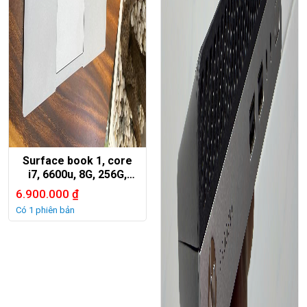
Surface book 1, core
i7, 6600u, 8G, 256G,
Nvida Gpu 1G, no touch
6.900.000
₫
Có 1 phiên bản