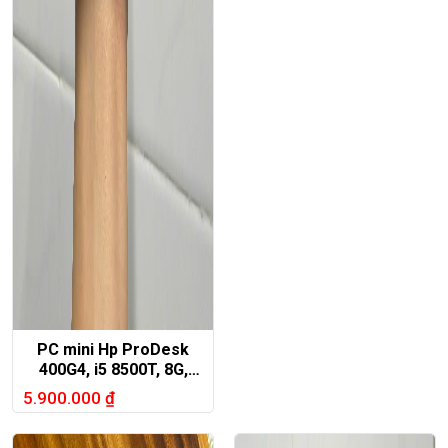
PC mini Hp ProDesk
400G4, i5 8500T, 8G,
256G, wifi, blutooth
5.900.000
₫