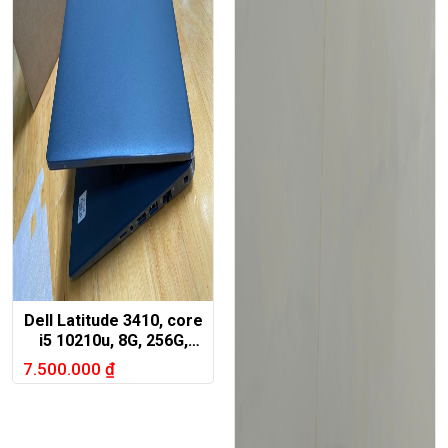
Dell Latitude 3410, core
i5 10210u, 8G, 256G,
14in HD
7.500.000
₫