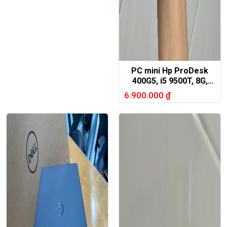
PC mini Hp ProDesk
400G5, i5 9500T, 8G,
256G, wifi, blutooth
6.900.000
₫