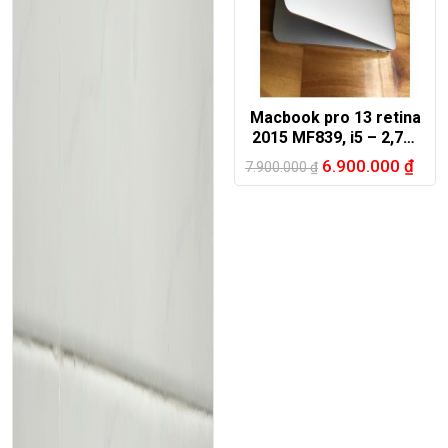
Macbook pro 13 retina
2015 MF839, i5 – 2,7G,
8G, zin 100%
6.900.000
₫
7.900.000
₫