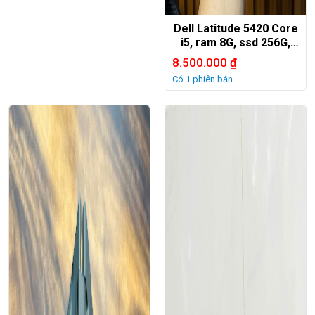
Dell Latitude 5420 Core
i5, ram 8G, ssd 256G,
14in FHD
8.500.000
₫
Có 1 phiên bản